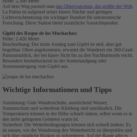
Höhe: 2.300 Meter
Auf dem Weg passiert man
das Observatorium, das größte der Welt
.
La Palma ist aufgrund seiner klaren Nächte und geringen
Lichtverschmutzung ein wichtiger Standort für astronomische
Forschung. Diese Station bietet zusätzliche Aussichtspunkte.
Gipfel des Roque de los Muchachos:
Höhe: 2.426 Meter
Beschreibung: Der letzte Anstieg zum Gipfel ist steil, aber gut
begehbar. Oben angekommen, erwartet die Wanderer ein 360-Grad-
Panoramablick, der bei klarer Sicht bis zu den Nachbarinseln reicht.
Besonders beeindruckend ist der Sonnenaufgang oder
Sonnenuntergang vom Gipfel aus.
Wichtige Informationen und Tipps
Ausrüstung: Gute Wanderschuhe, ausreichend Wasser,
Sonnenschutz und wetterfeste Kleidung sind unerlässlich. Die
Temperaturen können in der Höhe schnell sinken, selbst wenn es in
den tiefer gelegenen Gebieten warm ist.
Sicherheit: Die Wetterbedingungen können sich schnell ändern. Es
ist ratsam, vor der Wanderung den Wetterbericht zu überprüfen und
sich über mögliche Risiken zu informieren. Auf der Route gibt es