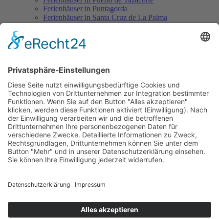
Ferienhäuser in Puntagorda
Ferienhäuser in Santa Cruz de La Palma
Ferienhäuser in Tajuya
Ferienhäuser in Tazacorte
Ferienhäuser in Tijarafe
Mietwagen
Mietwagen-Mietbedingungen
Führerscheindaten eintragen
Mietwagenangebot weltweit
Flüge
La Palma Flugplan
Günstige Flüge mit Condor nach La Palma
Pauschalreisen
Hotels auf La Palma
Aktuelles
Wissenswertes
Allgemeines
Ortschaften-Informationen
Restaurants auf La Palma
Fiestas - Feiern
La Palma Urlaub
Einreisebestimmungen
Reiseversicherung
Wanderungen auf La Palma