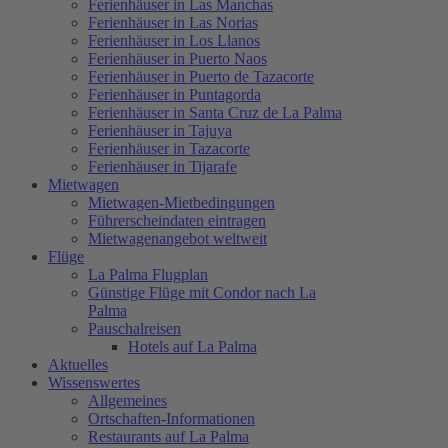
Ferienhäuser in Las Manchas
Ferienhäuser in Las Norias
Ferienhäuser in Los Llanos
Ferienhäuser in Puerto Naos
Ferienhäuser in Puerto de Tazacorte
Ferienhäuser in Puntagorda
Ferienhäuser in Santa Cruz de La Palma
Ferienhäuser in Tajuya
Ferienhäuser in Tazacorte
Ferienhäuser in Tijarafe
Mietwagen
Mietwagen-Mietbedingungen
Führerscheindaten eintragen
Mietwagenangebot weltweit
Flüge
La Palma Flugplan
Günstige Flüge mit Condor nach La
Palma
Pauschalreisen
Hotels auf La Palma
Aktuelles
Wissenswertes
Allgemeines
Ortschaften-Informationen
Restaurants auf La Palma