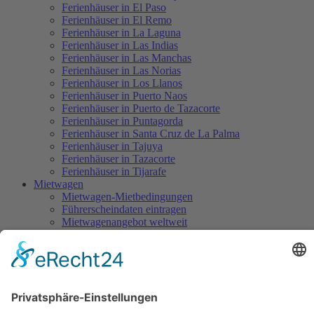
Ferienhäuser in El Paso
Ferienhäuser in El Remo
Ferienhäuser in La Laguna
Ferienhäuser in Las Indias
Ferienhäuser in Las Manchas
Ferienhäuser in Las Norias
Ferienhäuser in Los Llanos
Ferienhäuser in Puerto Naos
Ferienhäuser in Puerto de Tazacorte
Ferienhäuser in Puntagorda
Ferienhäuser in Santa Cruz de La Palma
Ferienhäuser in Tajuya
Ferienhäuser in Tazacorte
Ferienhäuser in Tijarafe
Mietwagen
Mietwagen-Mietbedingungen
Führerscheindaten eintragen
Mietwagenangebot weltweit
Flüge
La Palma Flugplan
Günstige Flüge mit Condor nach La Palma
Pauschalreisen
Hotels auf La Palma
Aktuelles
Wissenswertes