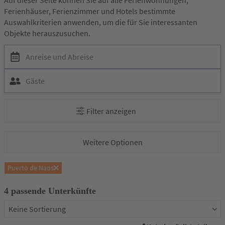
Ferienhäuser, Ferienzimmer und Hotels bestimmte
Auswahlkriterien anwenden, um die für Sie interessanten
Objekte herauszusuchen.
Anreise und Abreise
Gäste
Filter anzeigen
Suchfilter
Weitere Optionen
Puerto de Naos
Entferne
4 passende Unterkünfte