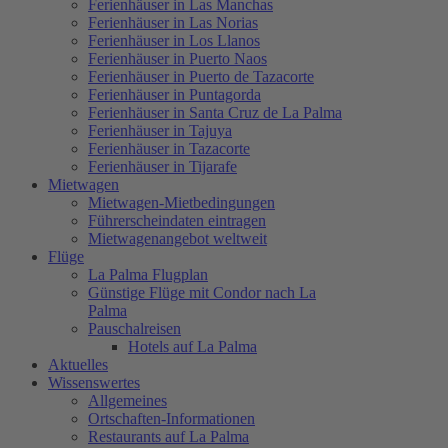
Ferienhäuser in Las Manchas
Ferienhäuser in Las Norias
Ferienhäuser in Los Llanos
Ferienhäuser in Puerto Naos
Ferienhäuser in Puerto de Tazacorte
Ferienhäuser in Puntagorda
Ferienhäuser in Santa Cruz de La Palma
Ferienhäuser in Tajuya
Ferienhäuser in Tazacorte
Ferienhäuser in Tijarafe
Mietwagen
Mietwagen-Mietbedingungen
Führerscheindaten eintragen
Mietwagenangebot weltweit
Flüge
La Palma Flugplan
Günstige Flüge mit Condor nach La
Palma
Pauschalreisen
Hotels auf La Palma
Aktuelles
Wissenswertes
Allgemeines
Ortschaften-Informationen
Restaurants auf La Palma