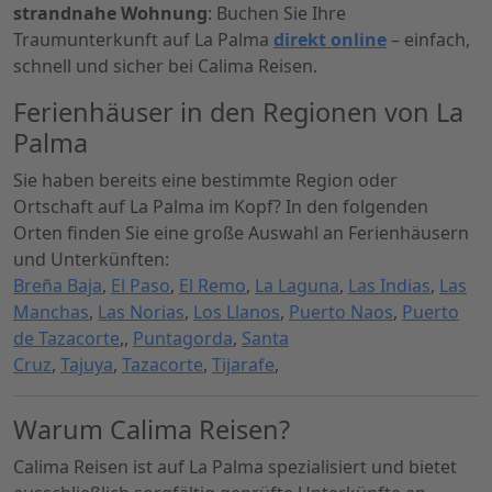
strandnahe Wohnung
: Buchen Sie Ihre
Traumunterkunft auf La Palma
direkt online
– einfach,
schnell und sicher bei Calima Reisen.
Ferienhäuser in den Regionen von La
Palma
Sie haben bereits eine bestimmte Region oder
Ortschaft auf La Palma im Kopf? In den folgenden
Orten finden Sie eine große Auswahl an Ferienhäusern
und Unterkünften:
Breña Baja
,
El Paso
,
El Remo
,
La Laguna
,
Las Indias
,
Las
Manchas
,
Las Norias
,
Los Llanos
,
Puerto Naos
,
Puerto
de Tazacorte
,,
Puntagorda
,
Santa
Cruz
,
Tajuya
,
Tazacorte
,
Tijarafe
,
Warum Calima Reisen?
Calima Reisen ist auf La Palma spezialisiert und bietet