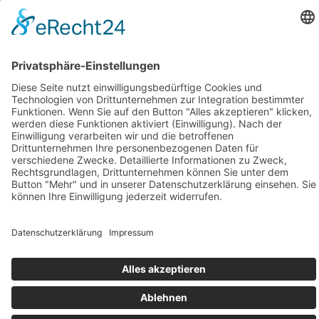
Restaurants auf La Palma
Fiestas - Feiern
La Palma Urlaub
Einreisebestimmungen
Reiseversicherung
Wanderungen auf La Palma
Über uns
E-Mail an CalimaReisen
Weblinks
La Palma Links
Reisen weltweit
Fewos Weltweit