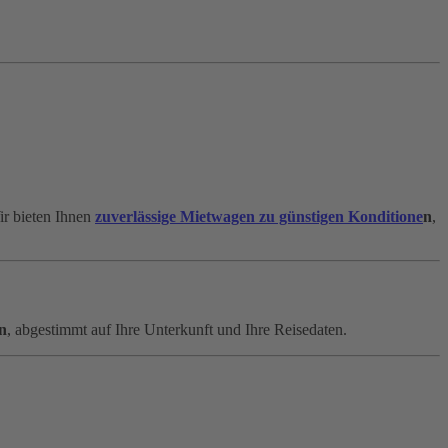
ir bieten Ihnen
zuverlässige Mietwagen zu günstigen Konditione
n
,
n
, abgestimmt auf Ihre Unterkunft und Ihre Reisedaten.