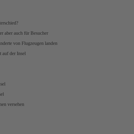
terschied?
ner aber auch für Besucher
underte von Flugzeugen landen
t auf der Insel
sel
sel
onen versehen