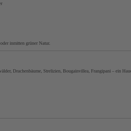
er
oder inmitten grüner Natur.
älder, Drachenbäume, Strelizien, Bougainvillea, Frangipani – ein Hauch