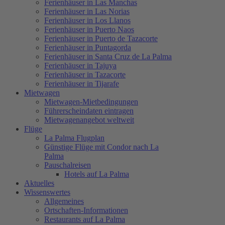
Ferienhäuser in Las Manchas
Ferienhäuser in Las Norias
Ferienhäuser in Los Llanos
Ferienhäuser in Puerto Naos
Ferienhäuser in Puerto de Tazacorte
Ferienhäuser in Puntagorda
Ferienhäuser in Santa Cruz de La Palma
Ferienhäuser in Tajuya
Ferienhäuser in Tazacorte
Ferienhäuser in Tijarafe
Mietwagen
Mietwagen-Mietbedingungen
Führerscheindaten eintragen
Mietwagenangebot weltweit
Flüge
La Palma Flugplan
Günstige Flüge mit Condor nach La
Palma
Pauschalreisen
Hotels auf La Palma
Aktuelles
Wissenswertes
Allgemeines
Ortschaften-Informationen
Restaurants auf La Palma