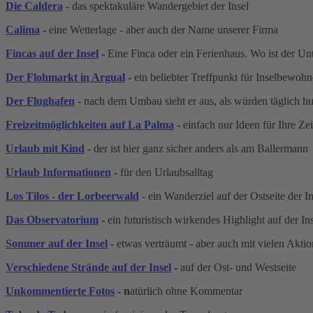
Die Caldera
-
das spektakuläre Wandergebiet der Insel
Calima
-
eine Wetterlage - aber auch der Name unserer Firma
Fincas auf der Insel
-
Eine Finca oder ein Ferienhaus. Wo ist der Un
Der Flohmarkt in Argual
-
ein beliebter Treffpunkt für Inselbewoh
Der Flughafen
-
nach dem Umbau sieht er aus, als würden täglich h
Freizeitmöglichkeiten auf La Palma
- einfach nur Ideen für Ihre Zei
Urlaub mit Kind
-
der ist hier ganz sicher anders als am Ballermann
Urlaub Informationen
-
für den Urlaubsalltag
Los Tilos - der Lorbeerwald
- ein Wanderziel auf der Ostseite der In
Das Observatorium
-
ein futuristisch wirkendes Highlight auf der In
Sommer auf der Insel
-
etwas verträumt - aber auch mit vielen Akti
Verschiedene Strände auf der Insel
-
auf der Ost- und Westseite
Unkommentierte Fotos
- n
atürlich ohne Kommentar