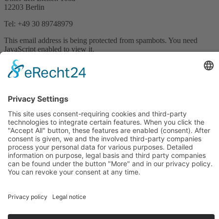
12203 Berlin
Tel: +49 30 89748979
This email address is being protected from spambots. You need
JavaScript enabled to view it.
Imprint
Privacy Policy
Terms and conditions
Offer your accommodation here
Copyright © 2025 Calima-Reisen
Home
Holiday homes La Palma
Booking information
Rental car
Car Rental Conditions
About La Palma
Restaurants on La Palma
Something about us
Contact