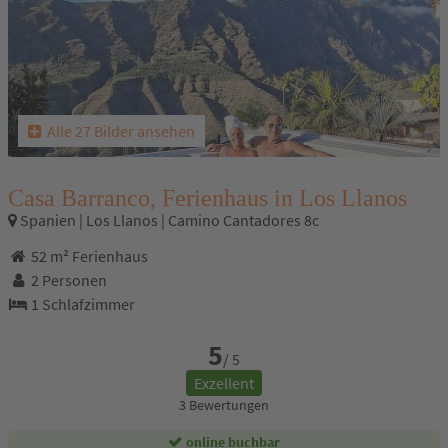
Alle 27 Bilder ansehen
Casa Barranco, Ferienhaus in Los Llanos
Spanien | Los Llanos | Camino Cantadores 8c
52 m² Ferienhaus
2 Personen
1 Schlafzimmer
5
/ 5
Exzellent
3 Bewertungen
online buchbar