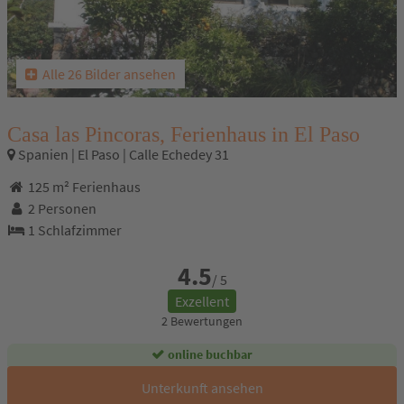
Alle 26 Bilder ansehen
Casa las Pincoras, Ferienhaus in El Paso
Spanien | El Paso | Calle Echedey 31
125 m² Ferienhaus
2 Personen
1 Schlafzimmer
4.5
/ 5
Exzellent
2 Bewertungen
online buchbar
Unterkunft ansehen