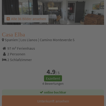
Alle 36 Bilder ansehen
Casa Elba
Spanien | Los Llanos | Camino Monteverde 5
97 m² Ferienhaus
2 Personen
2 Schlafzimmer
4.9
/ 5
Exzellent
4 Bewertungen
online buchbar
Unterkunft ansehen