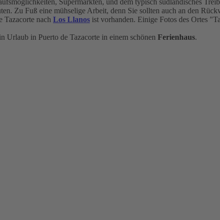
nkaufsmöglichkeiten, Supermärkten, und dem typisch südländisches Tre
n. Zu Fuß eine mühselige Arbeit, denn Sie sollten auch an den Rückw
e Tazacorte nach
Los Llanos
ist vorhanden. Einige Fotos des Ortes "Ta
in Urlaub in Puerto de Tazacorte in einem schönen
Ferienhaus
.