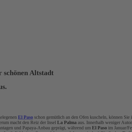
r schönen Altstadt
us.
gelegenen
El Paso
schon gemütlich an den Ofen kuscheln, können Sie 
erum macht den Reiz der Insel
La Palma
aus. Innerhalb weniger Autom
plantagen und Papaya-Anbau geprägt, während um
El Paso
im Januar/Fe