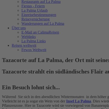
Restaurants auf La Palma
Fiestas - Feiern
La Palma Urlaub
Einreisebestimmungen
Reiseversicherung
Wanderungen auf La Palma
Über uns
E-Mail an CalimaReisen
Weblinks
La Palma Links
Reisen weltweit
Fewos Weltweit
Tazacorte auf La Palma, der Ort mit seine
Tazacorte strahlt ein südländisches Flair a
Ein Besuch lohnt sich...
Während Sie sich in den abendlichen Wintermonaten in dem höher 
Vielleicht ist es ja sogar ein Wein von der
Insel La Palma
. Dies wied
Pflanzenzone. Hier in Tazacorte wird sie vorwiegend von Bananen