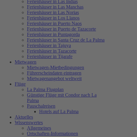
Ferienhäuser in Las Indias
Ferienhäuser in Las Manchas
Ferienhäuser in Las Norias
Ferienhäuser in Los Llanos
Ferienhäuser in Puerto Naos
Ferienhäuser in Puerto de Tazacorte
Ferienhäuser in Puntagorda
Ferienhäuser in Santa Cruz de La Palma
Ferienhäuser in Tajuya
Ferienhäuser in Tazacorte
Ferienhäuser in Tijarafe
Mietwagen
Mietwagen-Mietbedingungen
Führerscheindaten eintragen
Mietwagenangebot weltweit
Flüge
La Palma Flugplan
Günstige Flüge mit Condor nach La
Palma
Pauschalreisen
Hotels auf La Palma
Aktuelles
Wissenswertes
Allgemeines
Ortschaften-Informationen