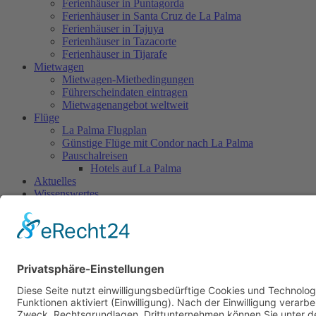
Ferienhäuser in Puntagorda
Ferienhäuser in Santa Cruz de La Palma
Ferienhäuser in Tajuya
Ferienhäuser in Tazacorte
Ferienhäuser in Tijarafe
Mietwagen
Mietwagen-Mietbedingungen
Führerscheindaten eintragen
Mietwagenangebot weltweit
Flüge
La Palma Flugplan
Günstige Flüge mit Condor nach La Palma
Pauschalreisen
Hotels auf La Palma
Aktuelles
Wissenswertes
Allgemeines
Ortschaften-Informationen
Restaurants auf La Palma
Fiestas - Feiern
La Palma Urlaub
Einreisebestimmungen
Reiseversicherung
Wanderungen auf La Palma
Über uns