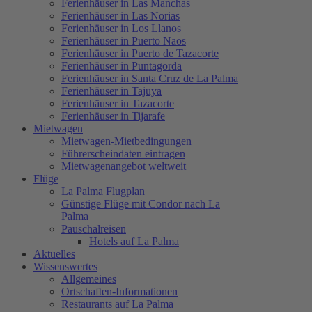
Ferienhäuser in Las Manchas
Ferienhäuser in Las Norias
Ferienhäuser in Los Llanos
Ferienhäuser in Puerto Naos
Ferienhäuser in Puerto de Tazacorte
Ferienhäuser in Puntagorda
Ferienhäuser in Santa Cruz de La Palma
Ferienhäuser in Tajuya
Ferienhäuser in Tazacorte
Ferienhäuser in Tijarafe
Mietwagen
Mietwagen-Mietbedingungen
Führerscheindaten eintragen
Mietwagenangebot weltweit
Flüge
La Palma Flugplan
Günstige Flüge mit Condor nach La
Palma
Pauschalreisen
Hotels auf La Palma
Aktuelles
Wissenswertes
Allgemeines
Ortschaften-Informationen
Restaurants auf La Palma