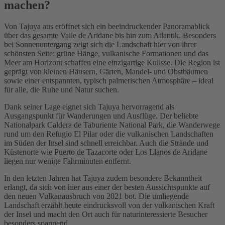
machen?
Von Tajuya aus eröffnet sich ein beeindruckender Panoramablick
über das gesamte Valle de Aridane bis hin zum Atlantik. Besonders
bei Sonnenuntergang zeigt sich die Landschaft hier von ihrer
schönsten Seite: grüne Hänge, vulkanische Formationen und das
Meer am Horizont schaffen eine einzigartige Kulisse. Die Region ist
geprägt von kleinen Häusern, Gärten, Mandel- und Obstbäumen
sowie einer entspannten, typisch palmerischen Atmosphäre – ideal
für alle, die Ruhe und Natur suchen.
Dank seiner Lage eignet sich Tajuya hervorragend als
Ausgangspunkt für Wanderungen und Ausflüge. Der beliebte
Nationalpark
Caldera de Taburiente National Park
, die Wanderwege
rund um den
Refugio El Pilar
oder die vulkanischen Landschaften
im Süden der Insel sind schnell erreichbar. Auch die Strände und
Küstenorte wie
Puerto de Tazacorte
oder
Los Llanos de Aridane
liegen nur wenige Fahrminuten entfernt.
In den letzten Jahren hat Tajuya zudem besondere Bekanntheit
erlangt, da sich von hier aus einer der besten Aussichtspunkte auf
den neuen Vulkanausbruch von 2021 bot. Die umliegende
Landschaft erzählt heute eindrucksvoll von der vulkanischen Kraft
der Insel und macht den Ort auch für naturinteressierte Besucher
besonders spannend.