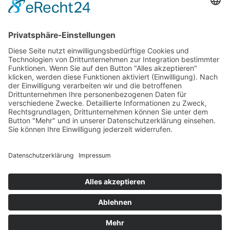
Ferienhäuser in Tijarafe
Mietwagen
Mietwagen-Mietbedingungen
Führerscheindaten eintragen
Mietwagenangebot weltweit
Flüge
La Palma Flugplan
Günstige Flüge mit Condor nach La Palma
Pauschalreisen
Hotels auf La Palma
Aktuelles
Wissenswertes
Allgemeines
Ortschaften-Informationen
Restaurants auf La Palma
Fiestas - Feiern
La Palma Urlaub
Einreisebestimmungen
Reiseversicherung
Wanderungen auf La Palma
Über uns
E-Mail an CalimaReisen
Weblinks
La Palma Links
Reisen weltweit