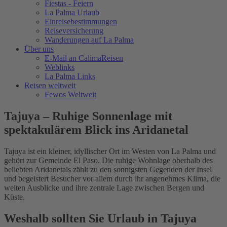
Fiestas - Feiern
La Palma Urlaub
Einreisebestimmungen
Reiseversicherung
Wanderungen auf La Palma
Über uns
E-Mail an CalimaReisen
Weblinks
La Palma Links
Reisen weltweit
Fewos Weltweit
Tajuya – Ruhige Sonnenlage mit
spektakulärem Blick ins Aridanetal
Tajuya ist ein kleiner, idyllischer Ort im Westen von
La Palma
und
gehört zur Gemeinde
El Paso
. Die ruhige Wohnlage oberhalb des
beliebten Aridanetals zählt zu den sonnigsten Gegenden der Insel
und begeistert Besucher vor allem durch ihr angenehmes Klima, die
weiten Ausblicke und ihre zentrale Lage zwischen Bergen und
Küste.
Weshalb sollten Sie Urlaub in Tajuya