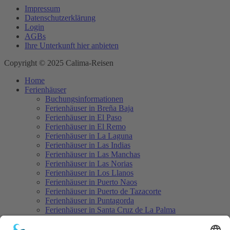
Impressum
Datenschutzerklärung
Login
AGBs
Ihre Unterkunft hier anbieten
Copyright © 2025 Calima-Reisen
Home
Ferienhäuser
Buchungsinformationen
Ferienhäuser in Breña Baja
Ferienhäuser in El Paso
Ferienhäuser in El Remo
Ferienhäuser in La Laguna
Ferienhäuser in Las Indias
Ferienhäuser in Las Manchas
Ferienhäuser in Las Norias
Ferienhäuser in Los Llanos
Ferienhäuser in Puerto Naos
Ferienhäuser in Puerto de Tazacorte
Ferienhäuser in Puntagorda
Ferienhäuser in Santa Cruz de La Palma
Ferienhäuser in Tajuya
Ferienhäuser in Tazacorte