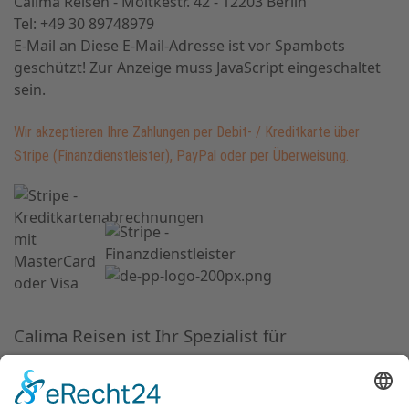
Calima Reisen - Moltkestr. 42 - 12203 Berlin
Tel: +49 30 89748979
E-Mail an
Diese E-Mail-Adresse ist vor Spambots
geschützt! Zur Anzeige muss JavaScript eingeschaltet
sein.
Wir akzeptieren Ihre Zahlungen per Debit- / Kreditkarte über
Stripe (Finanzdienstleister), PayPal oder per Überweisung.
Calima Reisen ist Ihr Spezialist für
Ferienhäuser und individuellen Urlaub auf La
Palma.