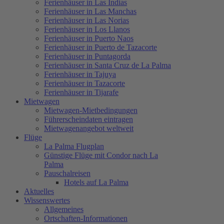
Ferienhäuser in Las Indias
Ferienhäuser in Las Manchas
Ferienhäuser in Las Norias
Ferienhäuser in Los Llanos
Ferienhäuser in Puerto Naos
Ferienhäuser in Puerto de Tazacorte
Ferienhäuser in Puntagorda
Ferienhäuser in Santa Cruz de La Palma
Ferienhäuser in Tajuya
Ferienhäuser in Tazacorte
Ferienhäuser in Tijarafe
Mietwagen
Mietwagen-Mietbedingungen
Führerscheindaten eintragen
Mietwagenangebot weltweit
Flüge
La Palma Flugplan
Günstige Flüge mit Condor nach La
Palma
Pauschalreisen
Hotels auf La Palma
Aktuelles
Wissenswertes
Allgemeines
Ortschaften-Informationen