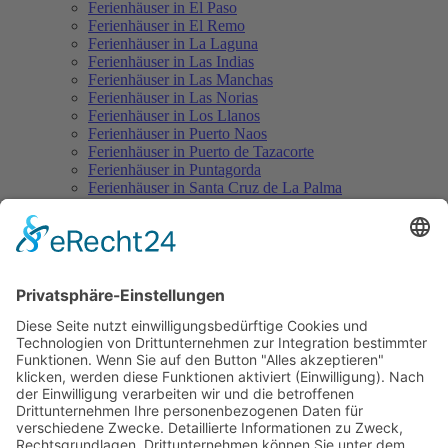
Ferienhäuser in El Paso
Ferienhäuser in El Remo
Ferienhäuser in La Laguna
Ferienhäuser in Las Indias
Ferienhäuser in Las Manchas
Ferienhäuser in Las Norias
Ferienhäuser in Los Llanos
Ferienhäuser in Puerto Naos
Ferienhäuser in Puerto de Tazacorte
Ferienhäuser in Puntagorda
Ferienhäuser in Santa Cruz de La Palma
Ferienhäuser in Tajuya
Ferienhäuser in Tazacorte
Ferienhäuser in Tijarafe
Mietwagen
Mietwagen-Mietbedingungen
Führerscheindaten eintragen
Mietwagenangebot weltweit
Flüge
La Palma Flugplan
Günstige Flüge mit Condor nach La Palma
Pauschalreisen
Hotels auf La Palma
Aktuelles
Wissenswertes