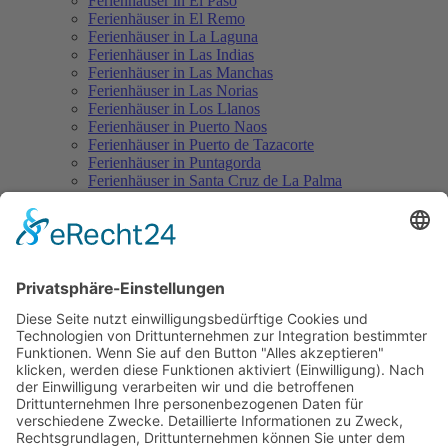
Ferienhäuser in El Paso
Ferienhäuser in El Remo
Ferienhäuser in La Laguna
Ferienhäuser in Las Indias
Ferienhäuser in Las Manchas
Ferienhäuser in Las Norias
Ferienhäuser in Los Llanos
Ferienhäuser in Puerto Naos
Ferienhäuser in Puerto de Tazacorte
Ferienhäuser in Puntagorda
Ferienhäuser in Santa Cruz de La Palma
Ferienhäuser in Tajuya
Ferienhäuser in Tazacorte
Ferienhäuser in Tijarafe
Mietwagen
Mietwagen-Mietbedingungen
Führerscheindaten eintragen
Mietwagenangebot weltweit
Flüge
La Palma Flugplan
Günstige Flüge mit Condor nach La Palma
Pauschalreisen
Hotels auf La Palma
Aktuelles
Wissenswertes