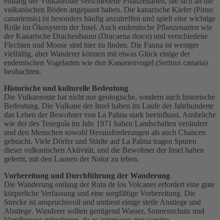
entlang der Vulkanroute verschiedene Pflanzenarten, die sich an die
vulkanischen Böden angepasst haben. Die kanarische Kiefer (Pinus
canariensis) ist besonders häufig anzutreffen und spielt eine wichtige
Rolle im Ökosystem der Insel. Auch endemische Pflanzenarten wie
der Kanarische Drachenbaum (Dracaena draco) und verschiedene
Flechten und Moose sind hier zu finden. Die Fauna ist weniger
vielfältig, aber Wanderer können mit etwas Glück einige der
endemischen Vogelarten wie den Kanarienvogel (Serinus canaria)
beobachten.
Historische und kulturelle Bedeutung
Die Vulkanroute hat nicht nur geologische, sondern auch historische
Bedeutung. Die Vulkane der Insel haben im Laufe der Jahrhunderte
das Leben der Bewohner von La Palma stark beeinflusst. Ausbrüche
wie der des Teneguía im Jahr 1971 haben Landschaften verändert
und den Menschen sowohl Herausforderungen als auch Chancen
gebracht. Viele Dörfer und Städte auf La Palma tragen Spuren
dieser vulkanischen Aktivität, und die Bewohner der Insel haben
gelernt, mit den Launen der Natur zu leben.
Vorbereitung und Durchführung der Wanderung
Die Wanderung entlang der Ruta de los Volcanes erfordert eine gute
körperliche Verfassung und eine sorgfältige Vorbereitung. Die
Strecke ist anspruchsvoll und umfasst einige steile Anstiege und
Abstiege. Wanderer sollten genügend Wasser, Sonnenschutz und
Verpflegung mitnehmen, da es unterwegs nur wenige