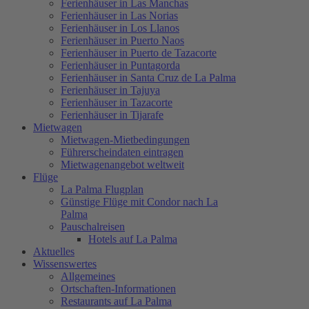
Ferienhäuser in Las Manchas
Ferienhäuser in Las Norias
Ferienhäuser in Los Llanos
Ferienhäuser in Puerto Naos
Ferienhäuser in Puerto de Tazacorte
Ferienhäuser in Puntagorda
Ferienhäuser in Santa Cruz de La Palma
Ferienhäuser in Tajuya
Ferienhäuser in Tazacorte
Ferienhäuser in Tijarafe
Mietwagen
Mietwagen-Mietbedingungen
Führerscheindaten eintragen
Mietwagenangebot weltweit
Flüge
La Palma Flugplan
Günstige Flüge mit Condor nach La
Palma
Pauschalreisen
Hotels auf La Palma
Aktuelles
Wissenswertes
Allgemeines
Ortschaften-Informationen
Restaurants auf La Palma