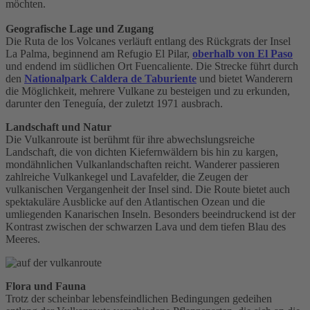
möchten.
Geografische Lage und Zugang
Die Ruta de los Volcanes verläuft entlang des Rückgrats der Insel
La Palma, beginnend am Refugio El Pilar,
oberhalb von El Paso
und endend im südlichen Ort Fuencaliente. Die Strecke führt durch
den
Nationalpark Caldera de Taburiente
und bietet Wanderern
die Möglichkeit, mehrere Vulkane zu besteigen und zu erkunden,
darunter den Teneguía, der zuletzt 1971 ausbrach.
Landschaft und Natur
Die Vulkanroute ist berühmt für ihre abwechslungsreiche
Landschaft, die von dichten Kiefernwäldern bis hin zu kargen,
mondähnlichen Vulkanlandschaften reicht. Wanderer passieren
zahlreiche Vulkankegel und Lavafelder, die Zeugen der
vulkanischen Vergangenheit der Insel sind. Die Route bietet auch
spektakuläre Ausblicke auf den Atlantischen Ozean und die
umliegenden Kanarischen Inseln. Besonders beeindruckend ist der
Kontrast zwischen der schwarzen Lava und dem tiefen Blau des
Meeres.
Flora und Fauna
Trotz der scheinbar lebensfeindlichen Bedingungen gedeihen